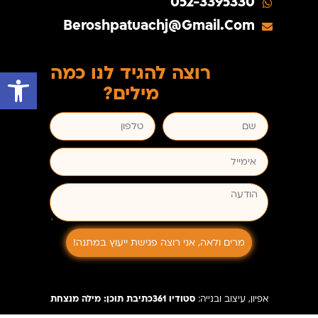
052-3395330
Beroshpatuachj@gmail.com
רוצה להגיד לנו כמה
פתח סרגל 
מילים?
מרים ולאה, אני רוצה פגישת ייעוץ במתנה!
אפיון, עיצוב ובנייה:
סטודיו 361
כתיבת תוכן: מילה מנצחת